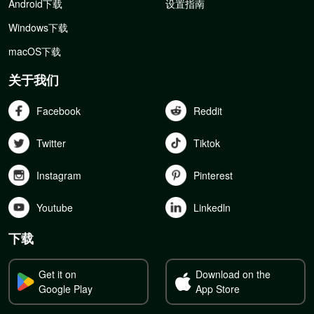
Android下载
设置指南
Windows下载
macOS下载
关于我们
Facebook
Reddit
Twitter
Tiktok
Instagram
Pinterest
Youtube
Linkedln
下载
Get it on
Download on the
Google Play
App Store