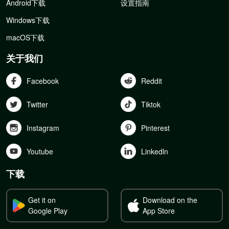
Android下载
设置指南
Windows下载
macOS下载
关于我们
Facebook
Reddit
Twitter
Tiktok
Instagram
Pinterest
Youtube
Linkedln
下载
Get it on
Download on the
Google Play
App Store